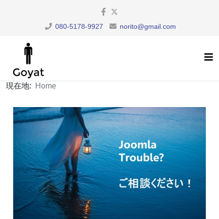
080-5178-9927
norito@gmail.com
現在地:
Home