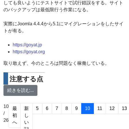
しても良いようにテストサイトで試行錯誤をする。サイト
のバックアップは最低限行う作業になる。
実際にJoomla 4.4.4から5.1にマイグレーションをしたサイ
トが有る。
https://goyat.jp
https://goyat.org
取り敢えず、今のところは問題なく稼働している。
注意する点
続きを読む...
10
最
新
5
6
7
8
9
10
11
12
13
/
初
し
26
へ
い