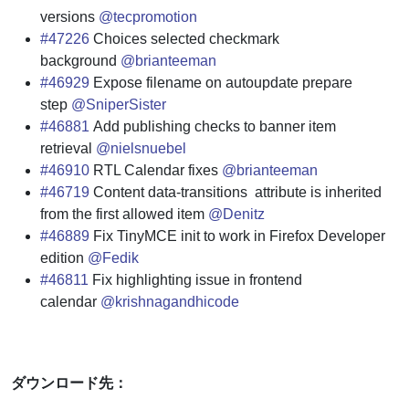
versions
@tecpromotion
#47226
Choices selected checkmark
background
@brianteeman
#46929
Expose filename on autoupdate prepare
step
@SniperSister
#46881
Add publishing checks to banner item
retrieval
@nielsnuebel
#46910
RTL Calendar fixes
@brianteeman
#46719
Content data-transitions attribute is inherited
from the first allowed item
@Denitz
#46889
Fix TinyMCE init to work in Firefox Developer
edition
@Fedik
#46811
Fix highlighting issue in frontend
calendar
@krishnagandhicode
ダウンロード先：