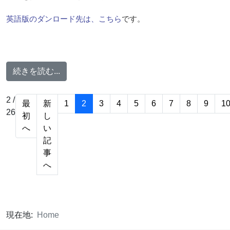
英語版のダンロード先は、こちら
です。
続きを読む...
2 /
最
新
1
2
3
4
5
6
7
8
9
1
26
初
し
へ
い
記
事
へ
現在地:
Home