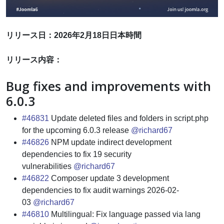
リリース日：2026年2月18日日本時間
リリース内容：
Bug fixes and improvements with
6.0.3
#46831
Update deleted files and folders in script.php
for the upcoming 6.0.3 release
@richard67
#46826
NPM update indirect development
dependencies to fix 19 security
vulnerabilities
@richard67
#46822
Composer update 3 development
dependencies to fix audit warnings 2026-02-
03
@richard67
#46810
Multilingual: Fix language passed via lang