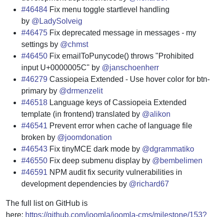
#46484
Fix menu toggle startlevel handling
by
@LadySolveig
#46475
Fix deprecated message in messages - my
settings by
@chmst
#46450
Fix emailToPunycode() throws "Prohibited
input U+0000005C" by
@janschoenherr
#46279
Cassiopeia Extended - Use hover color for btn-
primary by
@drmenzelit
#46518
Language keys of Cassiopeia Extended
template (in frontend) translated by
@alikon
#46541
Prevent error when cache of language file
broken by
@joomdonation
#46543
Fix tinyMCE dark mode by
@dgrammatiko
#46550
Fix deep submenu display by
@bembelimen
#46591
NPM audit fix security vulnerabilities in
development dependencies by
@richard67
The full list on GitHub is
here:
https://github.com/joomla/joomla-cms/milestone/153?