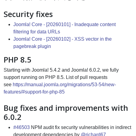
Security fixes
Joomla! Core - [20260101] - Inadequate content
filtering for data URLs
Joomla! Core - [20260102] - XSS vector in the
pagebreak plugin
PHP 8.5
Starting with Joomla! 5.4.2 and Joomla! 6.0.2, we fully
support running on PHP 8.5. List of pull requests
see
https://manual.joomla.org/migrations/53-54/new-
features/#support-for-php-85
Bug fixes and improvements with
6.0.2
#46503
NPM audit fix security vulnerabilities in indirect
development dependencies by
@richard67