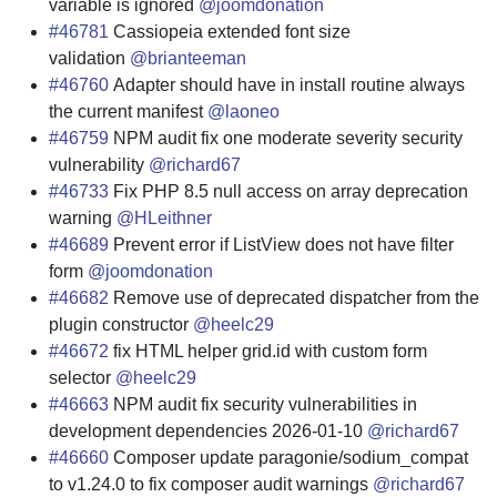
variable is ignored
@joomdonation
#46781
Cassiopeia extended font size
validation
@brianteeman
#46760
Adapter should have in install routine always
the current manifest
@laoneo
#46759
NPM audit fix one moderate severity security
vulnerability
@richard67
#46733
Fix PHP 8.5 null access on array deprecation
warning
@HLeithner
#46689
Prevent error if ListView does not have filter
form
@joomdonation
#46682
Remove use of deprecated dispatcher from the
plugin constructor
@heelc29
#46672
fix HTML helper grid.id with custom form
selector
@heelc29
#46663
NPM audit fix security vulnerabilities in
development dependencies 2026-01-10
@richard67
#46660
Composer update paragonie/sodium_compat
to v1.24.0 to fix composer audit warnings
@richard67