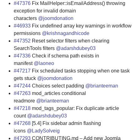
#47376
Fix MailHelper::isEmailAddress() throwing
exception for invalid domain
characters
@joomdonation
#46933
Fix undefined array key warnings in workflow
permissions
@krishnagandhicode
#47352
Reset selector filters when clearing
SearchTools filters
@adarshdubey03
#47336
Check if schema path exists in
manifest
@laoneo
#47217
Fix scheduled tasks stopping when one task
gets stuck
@joomdonation
#47244
Choices select padding
@brianteeman
#47263
mod_articles conditional
readmore
@brianteeman
#47218
mod_tags_popular: Fix duplicate article
count
@adarshdubey03
#47268
[5.4] Fix sidebar admin flashing
icons
@LadySolveig
#47293
CONTRIBUTING.md – Add new Joomla