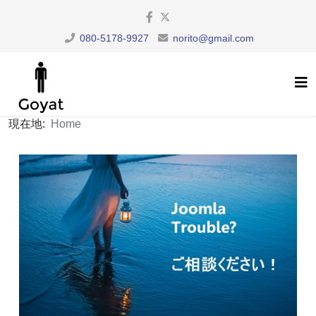
080-5178-9927
norito@gmail.com
現在地:
Home