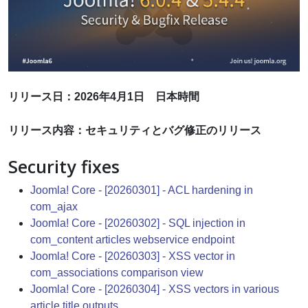
リリース日：2026年4月1日 日本時間
リリース内容：セキュリティとバグ修正のリリース
Security fixes
Joomla! Core - [20260301] - ACL hardening in
com_ajax
Joomla! Core - [20260302] - SQL injection in
com_content articles webservice endpoint
Joomla! Core - [20260303] - XSS vector in
com_associations comparison view
Joomla! Core - [20260304] - XSS vectors in various
article title outputs