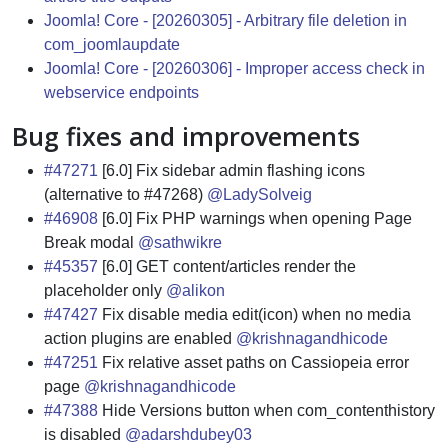
Joomla! Core - [20260305] - Arbitrary file deletion in
com_joomlaupdate
Joomla! Core - [20260306] - Improper access check in
webservice endpoints
Bug fixes and improvements
#47271
[6.0] Fix sidebar admin flashing icons
(alternative to #47268)
@LadySolveig
#46908
[6.0] Fix PHP warnings when opening Page
Break modal
@sathwikre
#45357
[6.0] GET content/articles render the
placeholder only
@alikon
#47427
Fix disable media edit(icon) when no media
action plugins are enabled
@krishnagandhicode
#47251
Fix relative asset paths on Cassiopeia error
page
@krishnagandhicode
#47388
Hide Versions button when com_contenthistory
is disabled
@adarshdubey03