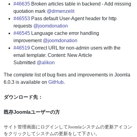
#46635
Broken articles table in backend - Add missing
quotation mark
@drmenzelit
#46553
Pass default User-Agent header for http
requests
@joomdonation
#46545
Language cache error handling
improvement
@joomdonation
#46519
Correct URL for non-admin users with the
email template: Content: New Article
Submitted
@alikon
The complete list of bug fixes and improvements in Joomla
6.0.3 is available on
GitHub
.
ダウンロード先：
既存Joomlaユーザーの方
サイト管理画面にログインしてJoomlaシステムの更新アイコン
をクリックしてシステムの更新をして下さい。