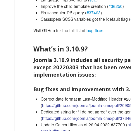
Improve the child template creation (
#36250
)
Fix scheduler DB query (
#37463
)
Cassiopeia SCSS variables got the !default flag (
Visit GitHub for the full list of
bug fixes
.
What’s in 3.10.9?
Joomla 3.10.9 includes all security p
except 20220303 that has been reve
implementation issues:
Bug fixes and Improvements with 3.
Correct date format in Last-Modified Header #2
(
https://github.com/joomla/joomla-cms/pull/2090
Dedicated string for "I do not agree" over the 
(
https://github.com/joomla/joomla-cms/pull/3734
Update Ca cert files as of 26.04.2022 #37700 (
h
cms/pull/37700
)