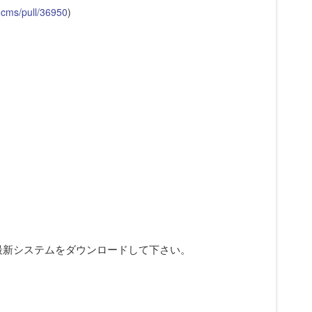
-cms/pull/36950
)
最新システムをダウンロードして下さい。