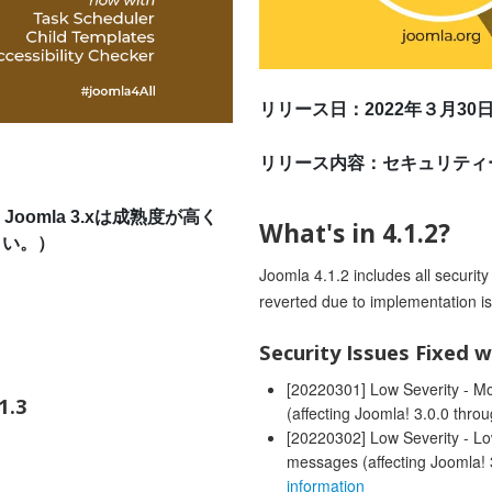
リリース日：2022年３月30
リリース内容：セキュリティ
Joomla 3.xは成熟度が高く
What's in 4.1.2?
さい。）
Joomla 4.1.2 includes all securi
reverted due to implementation i
Security Issues Fixed w
[20220301] Low Severity - Mod
1.3
(affecting Joomla! 3.0.0 thro
[20220302] Low Severity - Low
messages (affecting Joomla! 
information