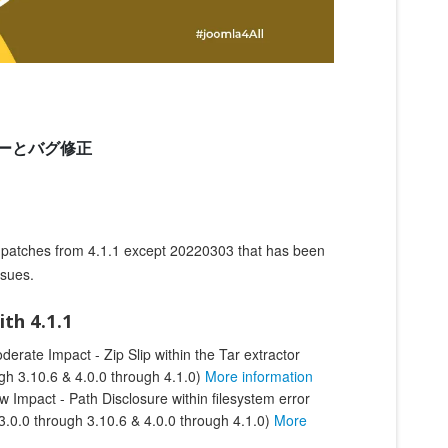
日
ーとバグ修正
ty patches from 4.1.1 except 20220303 that has been
ssues.
ith 4.1.1
erate Impact - Zip Slip within the Tar extractor
ugh 3.10.6 & 4.0.0 through 4.1.0)
More information
 Impact - Path Disclosure within filesystem error
3.0.0 through 3.10.6 & 4.0.0 through 4.1.0)
More