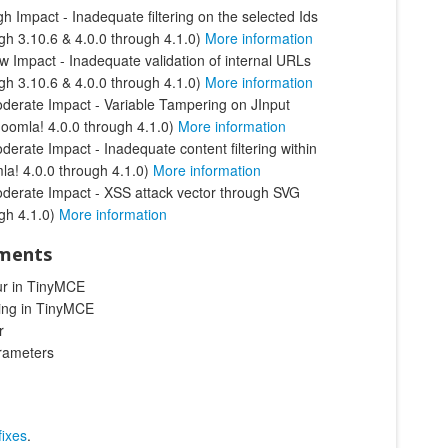
h Impact - Inadequate filtering on the selected Ids
ugh 3.10.6 & 4.0.0 through 4.1.0)
More information
w Impact - Inadequate validation of internal URLs
ugh 3.10.6 & 4.0.0 through 4.1.0)
More information
derate Impact - Variable Tampering on JInput
oomla! 4.0.0 through 4.1.0)
More information
erate Impact - Inadequate content filtering within
mla! 4.0.0 through 4.1.0)
More information
derate Impact - XSS attack vector through SVG
ugh 4.1.0)
More information
ements
ur in TinyMCE
hting in TinyMCE
r
rameters
fixes
.