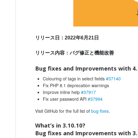
リリース日：2022年6月21日
リリース内容：バグ修正と機能改善
Bug fixes and Improvements with 4.
Colouring of tags in select fields
#37140
Fix PHP 8.1 deprecation warnings
Improve inline help
#37917
Fix user password API
#37994
Visit GitHub for the full list of
bug fixes
.
What’s in 3.10.10?
Bug fixes and Improvements with 3.