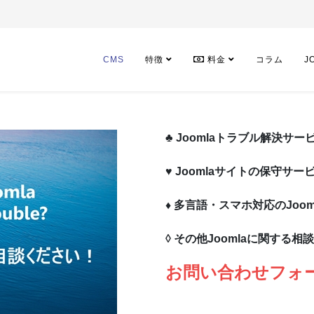
CMS
特徴
料金
コラム
J
♣ Joomlaトラブル解決サー
♥ Joomlaサイトの保守サー
♦ 多言語・スマホ対応のJoo
◊ その他Joomlaに関する相
お問い合わせフォ