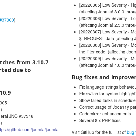
[20220305] Low Severity - Hig
(affecting Joomla! 3.0.0 thro
[20220306] Low Severity - Lo
#37360
)
(affecting Joomla! 2.5.0 thro
[20220307] Low Severity - Mo
$_REQUEST data (affecting J
[20220308] Low Severity - Mod
the filter code (affecting Joo
[20220309] Low Severity - Mo
atches from 3.10.7
(affecting Joomla! 4.0.0 thro
rted due to
Bug fixes and Improv
Fix language strings behavio
10.9
Fix switch for syntax highlig
Show failed tasks in schedule
0905
Correct usage of Jooa11y pa
5
)
Codemirror enhancements
general JNO #37346
Several 8.x PHP fixes
6
)
ttps://github.com/joomla/joomla-
Visit GitHub for the full list of
bug 