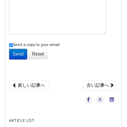
Send a copy to your email
Send
Reset
Previous article: Joomla 3.10.2 & 4.0.3 バグ修正リリース
Next article: J
新しい記事へ
古い記事へ
ARTICLE LIST