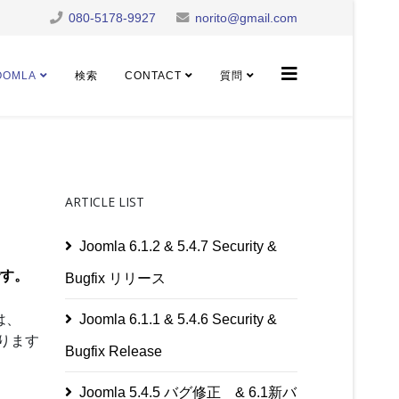
080-5178-9927
norito@gmail.com
OOMLA
検索
CONTACT
質問
ARTICLE LIST
Joomla 6.1.2 & 5.4.7 Security &
です。
Bugfix リリース
は、
Joomla 6.1.1 & 5.4.6 Security &
なります
Bugfix Release
Joomla 5.4.5 バグ修正 & 6.1新バ