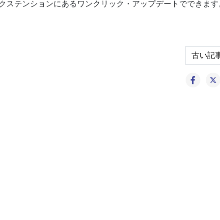
ーは、エクステンションにあるワンクリック・アップデートでできます
スされています
Next ar
古い記