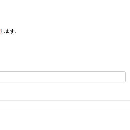
信
します。