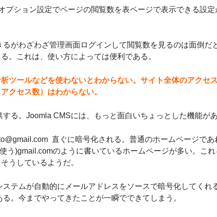
にあるオプション設定でページの閲覧数を表ページで表示できる設定
照できるがわざわざ管理画面ログインして閲覧数を見るのは面倒だ
きる。これは、使い方によっては便利である。
分析ツールなどを使わないとわからない。サイト全体のアクセ
（アクセス数）はわからない。
する。Joomla CMSには、もっと面白いちょっとした機能が
ito@gmail.com
直ぐに暗号化される。普通のホームページであ
で使う)gmail.comのように書いているホームページが多い。こ
てそうしているようだ。
。システムが自動的にメールアドレスをソースで暗号化してくれ
である。今までやってきたことが一瞬でできてしまう。