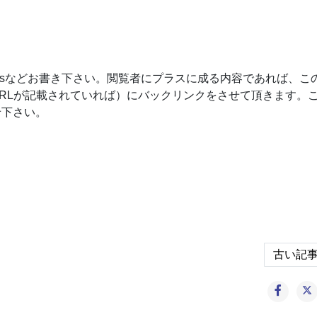
Tipsなどお書き下さい。閲覧者にプラスに成る内容であれば、こ
RLが記載されていれば）にバックリンクをさせて頂きます。
せ下さい。
動が簡単に出来る
Next
古い記