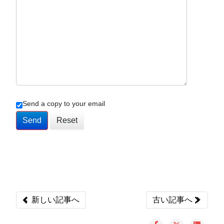
Send a copy to your email
Send
Reset
Previous article: ROIが最も良いコンテンツ
Next articl
新しい記事へ
古い記事へ