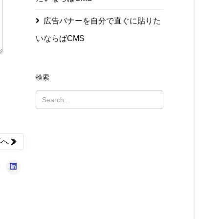
広告バナーを自分で直ぐに貼りた
いならばCMS
検索
article: ランダムに記事を表示させたいならばCMS
事へ