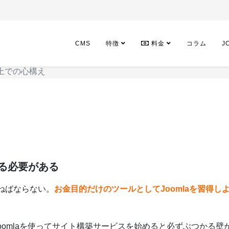
CMS
特徴
料金
コラム
J
ぶ上での心構え
惚れる必要がある
らねばならない。
お金目的だけのツールとしてJoomlaを習得し
omlaを使ってサイト構築サービスを始めると必ずぶつかる壁