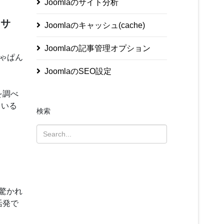
Joomlaのサイト分析
・サ
Joomlaのキャッシュ(cache)
Joomlaの記事管理オプション
じゃぱん
JoomlaのSEO設定
を調べ
ている
検索
。
に驚かれ
活発で