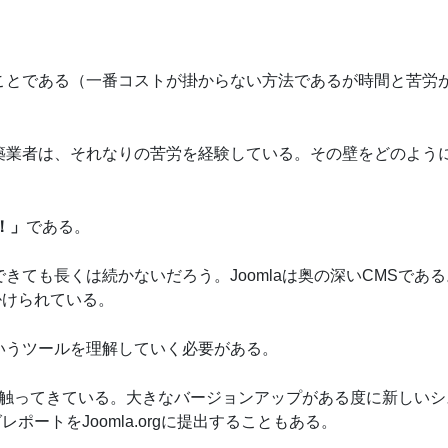
ぶことである（一番コストが掛からない方法であるが時間と苦労
ト構築業者は、それなりの苦労を経験している。その壁をどのよう
！」
である。
できても長くは続かないだろう。Joomlaは奥の深いCMSであ
掛けられている。
というツールを理解していく必要がある。
のシステムを触ってきている。大きなバージョンアップがある度に新しい
ートをJoomla.orgに提出することもある。