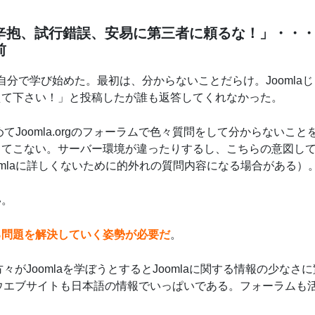
辛抱、試行錯誤、安易に第三者に頼るな！」・・
前
けて自分で学び始めた。最初は、分からないことだらけ。Joomla
えて下さい！」と投稿したが誰も返答してくれなかった。
てJoomla.orgのフォーラムで色々質問をして分からないこと
ってこない。サーバー環境が違ったりするし、こちらの意図し
mlaに詳しくないために的外れの質問内容になる場合がある）
い。
る問題を解決していく姿勢が必要だ
。
方々がJoomlaを学ぼうとするとJoomlaに関する情報の少なさ
いる。ウエブサイトも日本語の情報でいっぱいである。フォーラムも